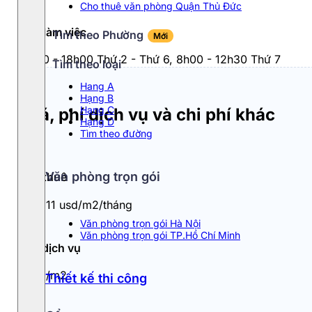
Cho thuê văn phòng Quận Thủ Đức
Giờ làm việc
Tìm theo Phường
Mới
8h00 - 18h00 Thứ 2 - Thứ 6, 8h00 - 12h30 Thứ 7
Tìm theo loại
Hang A
Hạng B
Hạng C
Giá, phí dịch vụ và chi phí khác
Hạng D
Tìm theo đường
Văn phòng trọn gói
Giá thuê
10 - 11 usd/m2/tháng
Văn phòng trọn gói Hà Nội
Văn phòng trọn gói TP.Hồ Chí Minh
Phí dịch vụ
1usd/m2
Thiết kế thi công