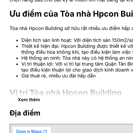
Ưu điểm của Tòa nhà Hpcon Bu
Tòa nhà Hpcon Building sở hữu rất nhiều ưu điểm hấp 
Diện tích sàn linh hoạt: Với diện tích sàn 150m2
Thiết kế hiện đại: Hpcon Building được thiết kế 
thống điều hòa không khí, tạo điều kiện làm việc 
Hệ thống an ninh: Tòa nhà này có hệ thống an ni
Vị trí thuận lợi: Với vị trí tại trung tâm Quận T
tạo điều kiện thuận lợi cho giao dịch kinh doanh v
Giá thuê rẻ, nhiều ưu đãi hấp dẫn
Vị trí Tòa nhà Hpcon Building
Xem thêm
Hpcon Building nằm tại địa chỉ 2/13A Bạch Đằng, Phườn
Địa điểm
các quận trung tâm và là khu vực có nhiều tiện ích, cửa
Từ tòa nhà rất thuận tiện để di chuyển đến tất cả các