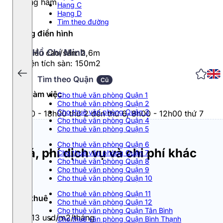
1 tầng hầm
Hạng C
Hạng D
Tìm theo đường
Tầng điển hình
Hồ Chí Minh
- Chiều cao/sàn: 2,6m
- Diện tích sàn: 150m2
Tìm theo Quận
Cũ
Giờ làm việc
Cho thuê văn phòng Quận 1
Cho thuê văn phòng Quận 2
Cho thuê văn phòng Quận 3
8h00 - 18h00 thứ 2 đến thứ 6, 8h00 - 12h00 thứ 7
Cho thuê văn phòng Quận 4
Cho thuê văn phòng Quận 5
Cho thuê văn phòng Quận 6
Giá, phí dịch vụ và chi phí khác
Cho thuê văn phòng Quận 7
Cho thuê văn phòng Quận 8
Cho thuê văn phòng Quận 9
Cho thuê văn phòng Quận 10
Cho thuê văn phòng Quận 11
Giá thuê
Cho thuê văn phòng Quận 12
Cho thuê văn phòng Quận Tân Bình
11 - 13 usd/m2/tháng
Cho thuê văn phòng Quận Bình Thạnh