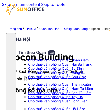
Skip to main content
Skip to footer
Trang chủ
TPHCM
Quận Tân Bình
Đường Bạch Đằng
Hpcon Buildi
Hà Nội
Tìm theo Quận
Cũ
Hpcon Building
Cho thuê văn phòng Quận Hoàn Kiếm
Cho thuê văn phòng Quận Hai Bà Trưng
Cho thuê văn phòng Quận Ba Đình
2/13A Bạch Đằng, Phường 2, Quận Tân Bình
Cho thuê văn phòng Quận Đống Đa
Cho thuê văn phòng Quận Cầu Giấy
Chia sẻ
Lưu
Cho thuê văn phòng Quận Thanh Xuân
Cho thuê văn phòng Quận Nam Từ Liêm
Thông số toà nhà
Cho thuê văn phòng Quận Bắc Từ Liêm
Cho thuê văn phòng Quận Tây Hồ
Cho thuê văn phòng Quận Long Biên
Cho thuê văn phòng Quận Hà Đông