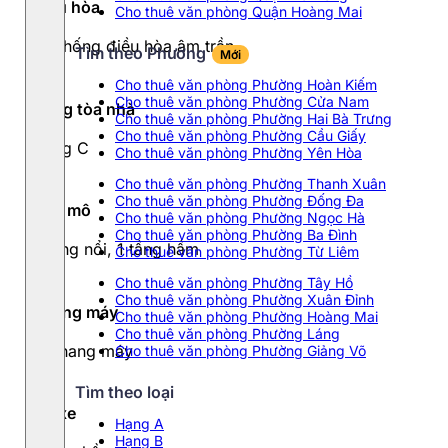
Điều hòa
Cho thuê văn phòng Quận Hoàng Mai
Hệ thống điều hòa âm trần
Tìm theo Phường
Mới
Cho thuê văn phòng Phường Hoàn Kiếm
Cho thuê văn phòng Phường Cửa Nam
Hạng tòa nhà
Cho thuê văn phòng Phường Hai Bà Trưng
Cho thuê văn phòng Phường Cầu Giấy
Hạng C
Cho thuê văn phòng Phường Yên Hòa
Cho thuê văn phòng Phường Thanh Xuân
Cho thuê văn phòng Phường Đống Đa
Quy mô
Cho thuê văn phòng Phường Ngọc Hà
Cho thuê văn phòng Phường Ba Đình
7 tầng nổi, 1 tầng hầm
Cho thuê văn phòng Phường Từ Liêm
Cho thuê văn phòng Phường Tây Hồ
Cho thuê văn phòng Phường Xuân Đỉnh
Thang máy
Cho thuê văn phòng Phường Hoàng Mai
Cho thuê văn phòng Phường Láng
01 thang máy
Cho thuê văn phòng Phường Giảng Võ
Tìm theo loại
Đỗ xe
Hạng A
Hạng B