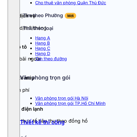
Cho thuê văn phòng Quận Thủ Đức
Tìm theo Phường
Phí dịch vụ
Mới
2 usd/m2/tháng
Tìm theo loại
Hang A
Hạng B
Đỗ ô tô
Hạng C
Hạng D
Gửi bãi ngoài
Tìm theo đường
Văn phòng trọn gói
Đỗ xe máy
Miễn phí
Văn phòng trọn gói Hà Nội
Văn phòng trọn gói TP.Hồ Chí Minh
Tiền điện lạnh
Tính thực tế tiêu thụ theo đồng hồ
Thiết kế thi công