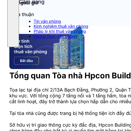
Cẩm nang
Phí ngoài giờ
Thỏa thuận
Tin văn phòng
Kinh nghiệm thuê văn phòng
Pháp lý khi thuê văn phòng
Phong thủy văn phòng
Tổng quan Tòa nhà Hpcon Buil
Tọa lạc tại địa chỉ 2/13A Bạch Đằng, Phường 2, Quận T
khu vực. Với tổng cộng 7 tầng nổi và 1 tầng hầm, tòa 
cắt linh hoạt, đây trở thành lựa chọn hấp dẫn cho nhi
Tại tòa nhà cũng được trang bị hệ thống tiện ích đầy 
Sở hữu vị trí giao thông cực kỳ đắc địa, Hpcon Buildi
chọn hàng đầu cho bất kỳ ai muốn tìm mặt bằng tại kh