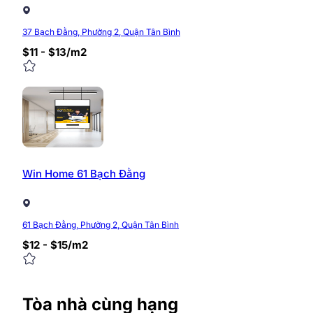
Liên hệ với Sunoffice ngay để biết thêm thông tin chi t
37 Bạch Đằng, Phường 2, Quận Tân Bình
Hotline: 0968.382.682
$11 - $13/m2
Website:
https://timvanphong.com.vn
Fanpage:
fb.com/Timvanphong.com.vn
Địa chỉ: Tầng 6, tòa nhà CIC Tower, ngõ 219 Trun
0/5
(0 Reviews)
Win Home 61 Bạch Đằng
61 Bạch Đằng, Phường 2, Quận Tân Bình
$12 - $15/m2
Tòa nhà cùng hạng