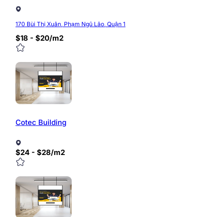
170 Bùi Thị Xuân, Phạm Ngũ Lão, Quận 1
$18 - $20/m2
Cotec Building
$24 - $28/m2