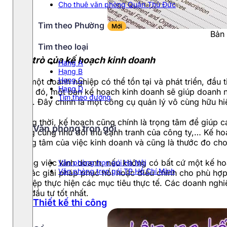
Cho thuê văn phòng Quận Thủ Đức
Tìm theo Phường
Mới
Bản 
Tìm theo loại
Vai trò của kế hoạch kinh doanh
Hang A
Hạng B
Hạng C
Để một doanh nghiệp có thể tồn tại và phát triển, đầu
Hạng D
điều đó, một bản kế hoạch kinh doanh sẽ giúp doanh n
Tìm theo đường
nhất. Đây chính là một công cụ quản lý vô cùng hữu h
Đồng thời, kế hoạch cũng chính là trọng tâm để giúp cá
Văn phòng trọn gói
hàng cũng như đối thủ cạnh tranh của công ty,… Kế hoạ
trọng tâm của việc kinh doanh và cũng là thước đo ch
Trong việc kinh doanh, nếu không có bất cứ một kế ho
Văn phòng trọn gói Hà Nội
Văn phòng trọn gói TP.Hồ Chí Minh
ra các giải pháp phục hồi hoặc điều chỉnh cho phù hợ
nghiệp thực hiện các mục tiêu thực tế. Các doanh ngh
hội đầu tư tốt nhất.
Thiết kế thi công