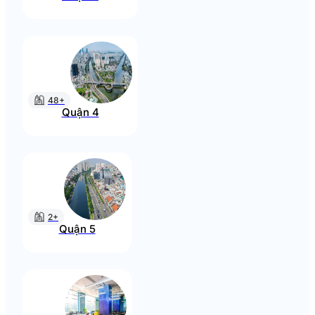
48+
Quận 4
2+
Quận 5