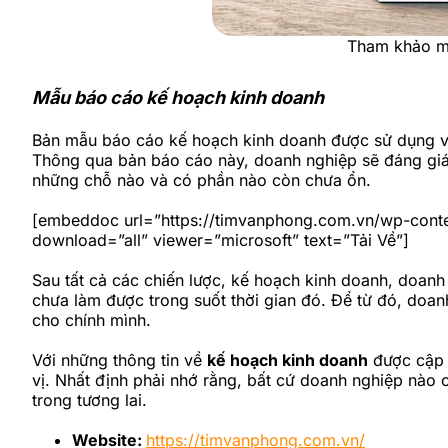
Tham khảo mẫ
Mẫu báo cáo kế hoạch kinh doanh
Bản mẫu báo cáo kế hoạch kinh doanh được sử dụng với
Thông qua bản báo cáo này, doanh nghiệp sẽ đáng giá 
những chỗ nào và có phần nào còn chưa ổn.
[embeddoc url=”https://timvanphong.com.vn/wp-cont
download=”all” viewer=”microsoft” text=”Tải Về”]
Sau tất cả các chiến lược, kế hoạch kinh doanh, doanh
chưa làm được trong suốt thời gian đó. Để từ đó, doa
cho chính mình.
Với những thông tin về
kế hoạch kinh doanh
được cập n
vị. Nhất định phải nhớ rằng, bất cứ doanh nghiệp nào
trong tương lai.
Website:
https://timvanphong.com.vn/