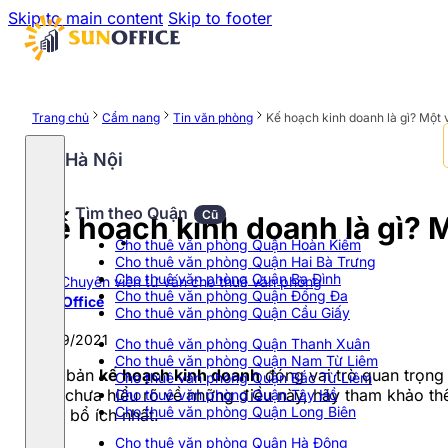
Skip to main content
Skip to footer
Trang chủ
Cẩm nang
Tin văn phòng
Kế hoạch kinh doanh là gì? Một v
Hà Nội
Tìm theo Quận
Cũ
Kế hoạch kinh doanh là gì? M
Cho thuê văn phòng Quận Hoàn Kiếm
Cho thuê văn phòng Quận Hai Bà Trưng
Cho thuê văn phòng Quận Ba Đình
Chuyên viên tư vấn cho thuê văn phòng
Cho thuê văn phòng Quận Đống Đa
Sun Office
Cho thuê văn phòng Quận Cầu Giấy
18/09/2021
Cho thuê văn phòng Quận Thanh Xuân
Cho thuê văn phòng Quận Nam Từ Liêm
Một bản
kế hoạch kinh doanh
đóng vai trò quan trọng
Cho thuê văn phòng Quận Bắc Từ Liêm
bạn chưa hiểu rõ về những điều này, hãy tham khảo th
Cho thuê văn phòng Quận Tây Hồ
Cho thuê văn phòng Quận Long Biên
thức bổ ích nhất.
Cho thuê văn phòng Quận Hà Đông