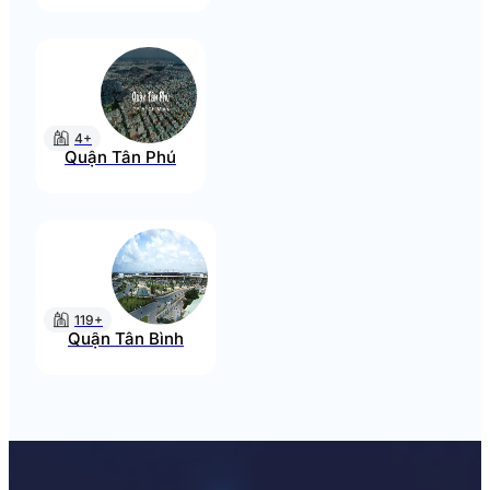
4+
Quận Tân Phú
119+
Quận Tân Bình