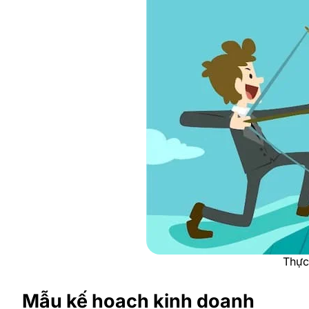
Thực 
Mẫu kế hoạch kinh doanh