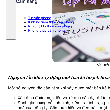
Cẩm nang
Tin văn phòng
Kinh nghiệm thuê văn phòng
Pháp lý khi thuê văn phòng
Phong thủy văn phòng
Vai tr
Nguyên tắc khi xây dựng một bản kế hoạch hoà
Một số nguyên tắc cần nắm khi xây dựng một bản kế 
Xác định được mục tiêu và kế quả cần đạt được t
Đánh giá chung về tình hình, kiểm tra tình trạng 
hoá của công ty. Cần thực hiện và đeo bám một c