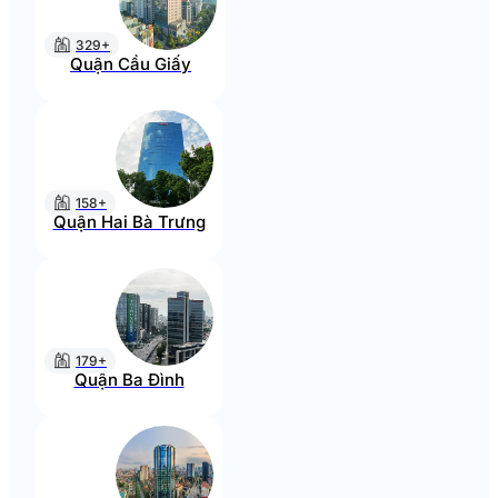
329+
Quận Cầu Giấy
158+
Quận Hai Bà Trưng
179+
Quận Ba Đình