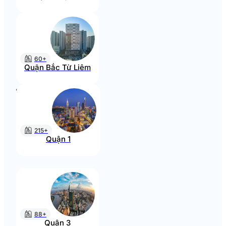
60+
Quận Bắc Từ Liêm
215+
Quận 1
88+
Quận 3