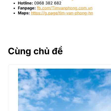
Hotline:
0968 382 682
Fanpage:
fb.com/Timvanphong.com.vn
Maps:
https://g.page/tim-van-phong-hn
Cùng chủ đề