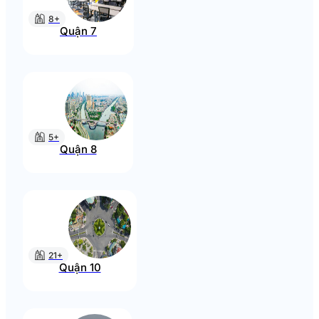
8+
Quận 7
5+
Quận 8
21+
Quận 10