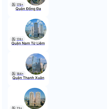
179+
Quận Đống Đa
174+
Quận Nam Từ Liêm
184+
Quận Thanh Xuân
73+