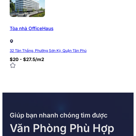
Tòa nhà OfficeHaus
32 Tân Thắng, Phường Sơn Kỳ, Quận Tân Phú
$20 - $27.5/m2
Giúp bạn nhanh chóng tìm được
Văn Phòng Phù Hợp