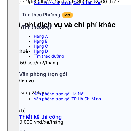
8h00 - 18h00 thứ 2 đến thứ 6, 8h00 - 12h00 thứ 7
Cho thuê văn phòng Quận Thủ Đức
Tìm theo Phường
Mới
Giá, phí dịch vụ và chi phí khác
Tìm theo loại
Hang A
Hạng B
Hạng C
Giá thuê
Hạng D
Tìm theo đường
46 - 50 usd/m2/tháng
Văn phòng trọn gói
Phí dịch vụ
6.5 usd/m2/tháng
Văn phòng trọn gói Hà Nội
Văn phòng trọn gói TP.Hồ Chí Minh
Đỗ ô tô
Thiết kế thi công
4.000.000 vnd/xe/tháng