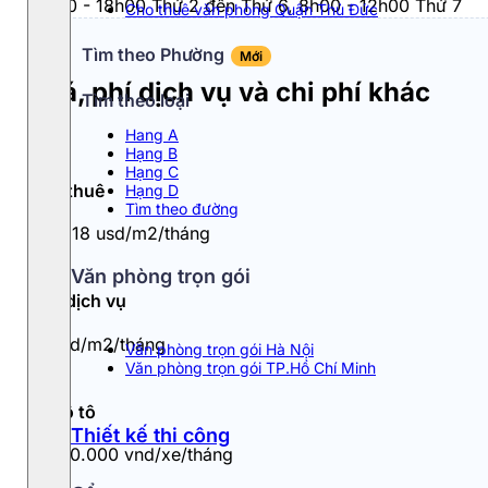
8h00 - 18h00 Thứ 2 đến Thứ 6, 8h00 - 12h00 Thứ 7
Cho thuê văn phòng Quận Thủ Đức
Tìm theo Phường
Mới
Giá, phí dịch vụ và chi phí khác
Tìm theo loại
Hang A
Hạng B
Hạng C
Giá thuê
Hạng D
Tìm theo đường
15 - 18 usd/m2/tháng
Văn phòng trọn gói
Phí dịch vụ
4 usd/m2/tháng
Văn phòng trọn gói Hà Nội
Văn phòng trọn gói TP.Hồ Chí Minh
Đỗ ô tô
Thiết kế thi công
1.500.000 vnd/xe/tháng