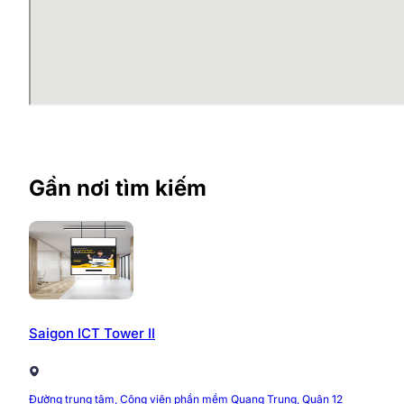
Gần nơi tìm kiếm
>>> Chi tiết các tòa nhà văn phòng cho thuê
tại 
Saigon ICT Tower II
Ưu điểm của Tòa nhà Orbital Bu
Tòa nhà Orbital Building sở hữu nhiều ưu điểm nổi bật,
Đường trung tâm, Công viên phần mềm Quang Trung, Quận 12