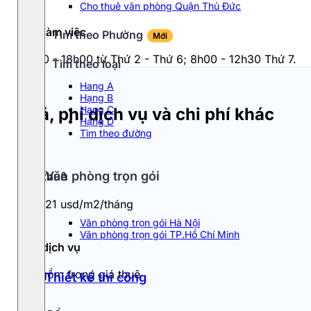
Cho thuê văn phòng Quận Thủ Đức
Giờ làm việc
Tìm theo Phường
Mới
8h00 - 18h00 từ Thứ 2 - Thứ 6; 8h00 - 12h30 Thứ 7.
Tìm theo loại
Hang A
Hạng B
Hạng C
Giá, phí dịch vụ và chi phí khác
Hạng D
Tìm theo đường
Văn phòng trọn gói
Giá thuê
17 - 21 usd/m2/tháng
Văn phòng trọn gói Hà Nội
Văn phòng trọn gói TP.Hồ Chí Minh
Phí dịch vụ
Đã gồm trong giá thuê
Thiết kế thi công