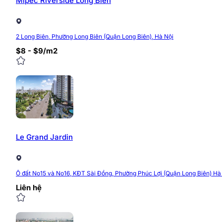
Mipec Riverside Long Biên
Giá thuê văn phòng Rivera Prem
2 Long Biên, Phường Long Biên (Quận Long Biên), Hà Nội
Giá thuê văn phòng
Rivera Premier Long Biên
và diện 
$8 - $9/m2
tiết, liên hệ ngay để nhận được thông tin mới, chính xá
Website:
https://timvanphong.com.vn/
Fanpage:
https://www.facebook.com/Timvanpho
Hotline:
0968.382.682
Địa chỉ:
Tòa nhà CIC Tower, Trung Kính, Cầu Giấy
Le Grand Jardin
0/5
(0 Reviews)
Ô đất No15 và No16, KĐT Sài Đồng, Phường Phúc Lợi (Quận Long Biên) Hà
Liên hệ