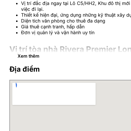
Vị trí đắc địa ngay tại Lô C5/HH2, Khu đô thị mới
việc đi lại.
Thiết kế hiện đại, ứng dụng những kỹ thuật xây d
Diện tích văn phòng cho thuê đa dạng
Giá thuê cạnh tranh, hấp dẫn
Đơn vị quản lý và vận hành uy tín
Vị trí tòa nhà Rivera Premier Lo
Xem thêm
Rivera Premier Long Biên
có vị trí thuộc lô C5/HH2, K
Địa điểm
cận, tuyến đường lớn, những khu đô thị lớn như: KĐT
10 phút đến trung tâm thủ đô
Cách Hồ Gươm 7km
Kết nối nhanh đến các quận: Hai Bà Trưng, Ba Đì
0.2km đến trường mẫu giáo, tiểu học Việt Hưng
3km đến Aeon Mall Long Biên
Trong những năm gần đây, sự dịch chuyển của các công
phòng chuyên nghiệp cũng vì thế mà phát triển nhanh 