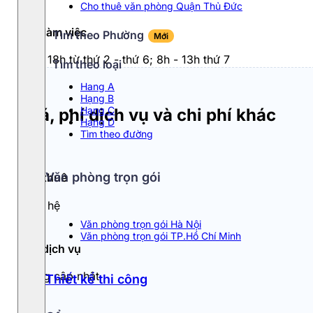
Cho thuê văn phòng Quận Thủ Đức
Giờ làm việc
Tìm theo Phường
Mới
8h - 18h từ thứ 2 - thứ 6; 8h - 13h thứ 7
Tìm theo loại
Hang A
Hạng B
Hạng C
Giá, phí dịch vụ và chi phí khác
Hạng D
Tìm theo đường
Văn phòng trọn gói
Giá thuê
Liên hệ
Văn phòng trọn gói Hà Nội
Văn phòng trọn gói TP.Hồ Chí Minh
Phí dịch vụ
Đang cập nhật
Thiết kế thi công