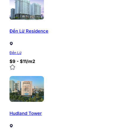
Đền Lừ Residence
Đền Lừ
$9 - $11/m2
Hudland Tower