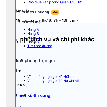
Cho thuê văn phòng Quận Thủ Đức
Giờ làm việc
Tìm theo Phường
Mới
8h - 18h từ thứ 2 - thứ 6; 8h - 13h thứ 7
Tìm theo loại
Hang A
Hạng B
Hạng C
Giá, phí dịch vụ và chi phí khác
Hạng D
Tìm theo đường
Văn phòng trọn gói
Giá thuê
Liên hệ
Văn phòng trọn gói Hà Nội
Văn phòng trọn gói TP.Hồ Chí Minh
Phí dịch vụ
Đang cập nhật
Thiết kế thi công