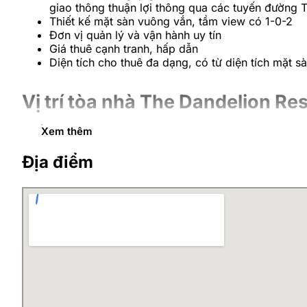
giao thông thuận lợi thông qua các tuyến đường 
Thiết kế mặt sàn vuông vắn, tầm view có 1-0-2
Đơn vị quản lý và vận hành uy tín
Giá thuê cạnh tranh, hấp dẫn
Diện tích cho thuê đa dạng, có từ diện tích mặt s
Vị trí tòa nhà The Dandelion Re
Xem thêm
Tòa nhà The Dandelion Residence tọa lạc ngay giữa tr
view thoáng đãng, đắt giá, đồng thời vừa sở hữu những
Địa điểm
Đây được xem là vị trí chiến lược tại cửa ngõ phía Na
dàng di chuyển đến các khu vực khác qua đường Tam T
Cách Đại học Bách Khoa 5km
Cách KĐT Time City 3km
Cách bệnh viện Bạch Mai 6km
Cách khu hành chính quận Hoàng Mai 2km
Cách hồ Hoàn Kiếm 8km
Cách siêu thị Metro Hoàng Mai 1km