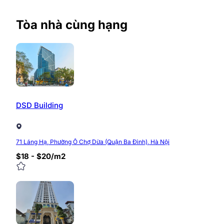
Giá thuê văn phòng tòa nhà TID
Tòa nhà cùng hạng
Giá chào thuê văn phòng tòa nhà TID Tower Liễu Giai 
phán với diện tích lớn và thuê dài hạn.
Điện sử dụng: Tính theo thực tế tiêu thụ.
Tòa nhà cho phép khách thuê làm ngoài giờ đến 8 
Liên hệ Sun Office để nhận báo giá trực tiếp tòa nhà T
DSD Building
Hotline:
0968.382.682
Website:
https://timvanphong.com.vn/
Fanpage:
fb.com/Timvanphong.com.vn
71 Láng Hạ, Phường Ô Chợ Dừa (Quận Ba Đình), Hà Nội
Địa chỉ:
Tòa nhà CIC Tower, số 1 Nguyễn Thị Duệ,
$18 - $20/m2
0/5
(0 Reviews)