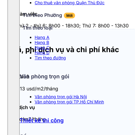
Cho thuê văn phòng Quận Thủ Đức
Giờ làm việc
Tìm theo Phường
Mới
Từ thứ 2 - thứ 6: 8h00 - 18h30; Thứ 7: 8h00 - 13h30
Tìm theo loại
Hang A
Hạng B
Hạng C
Giá, phí dịch vụ và chi phí khác
Hạng D
Tìm theo đường
Văn phòng trọn gói
Giá thuê
12 - 13 usd/m2/tháng
Văn phòng trọn gói Hà Nội
Văn phòng trọn gói TP.Hồ Chí Minh
Phí dịch vụ
2 usd/m2/tháng
Thiết kế thi công