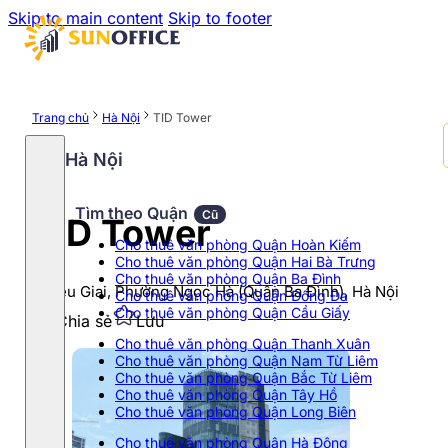
Skip to main content
Skip to footer
Trang chủ
Hà Nội
TID Tower
Hà Nội
Tìm theo Quận
Cũ
TID Tower
Cho thuê văn phòng Quận Hoàn Kiếm
Cho thuê văn phòng Quận Hai Bà Trưng
Cho thuê văn phòng Quận Ba Đình
4 Liễu Giai, Phường Ngọc Hà (Quận Ba Đình), Hà Nội
Cho thuê văn phòng Quận Đống Đa
Cho thuê văn phòng Quận Cầu Giấy
Chia sẻ
Lưu
Cho thuê văn phòng Quận Thanh Xuân
Cho thuê văn phòng Quận Nam Từ Liêm
Cho thuê văn phòng Quận Bắc Từ Liêm
Cho thuê văn phòng Quận Tây Hồ
Cho thuê văn phòng Quận Long Biên
Cho thuê văn phòng Quận Hà Đông