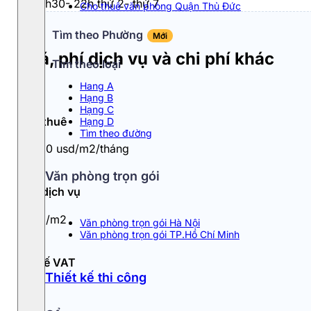
Từ 7h30- 22h thứ 2- thứ 7
Cho thuê văn phòng Quận Thủ Đức
Tìm theo Phường
Mới
Giá, phí dịch vụ và chi phí khác
Tìm theo loại
Hang A
Hạng B
Hạng C
Giá thuê
Hạng D
Tìm theo đường
9 - 10 usd/m2/tháng
Văn phòng trọn gói
Phí dịch vụ
1usd/m2
Văn phòng trọn gói Hà Nội
Văn phòng trọn gói TP.Hồ Chí Minh
Thuế VAT
Thiết kế thi công
10%