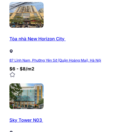
200m2 miễn phí 1 ô tô.
Ngoài ra chủ đầu tư còn mang tới rất nhiều ưu đãi hấp
tư vấn, báo giá chính xác theo từng diện tích và hỗ trợ
Hotline: 0968.382.682
Tòa nhà New Horizon City
Website:
https://timvanphong.com.vn/
Fanpage: fb.com/Timvanphong.com.vn
Địa chỉ: Tòa nhà CIC Tower, Trung Kính, Cầu Giấy
87 Lĩnh Nam, Phường Yên Sở (Quận Hoàng Mai), Hà Nội
$6 - $8/m2
0/5
(0 Reviews)
Sky Tower N03