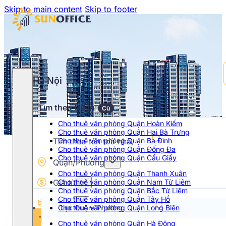
Skip to main content
Skip to footer
Hà Nội
Tìm theo Quận
Cũ
Cho thuê văn phòng Quận Hoàn Kiếm
Cho thuê văn phòng Quận Hai Bà Trưng
Cho thuê văn phòng Quận Ba Đình
Cho thuê văn phòng Quận Đống Đa
Cho thuê văn phòng Quận Cầu Giấy
Quận/Phường
Cho thuê văn phòng Quận Thanh Xuân
Giá từ
Cho thuê văn phòng Quận Nam Từ Liêm
Cho thuê văn phòng Quận Bắc Từ Liêm
Cho thuê văn phòng Quận Tây Hồ
Hạng
Cho thuê văn phòng Quận Long Biên
Chọn khoảng giá
Tìm kiếm
Cho thuê văn phòng Quận Hà Đông