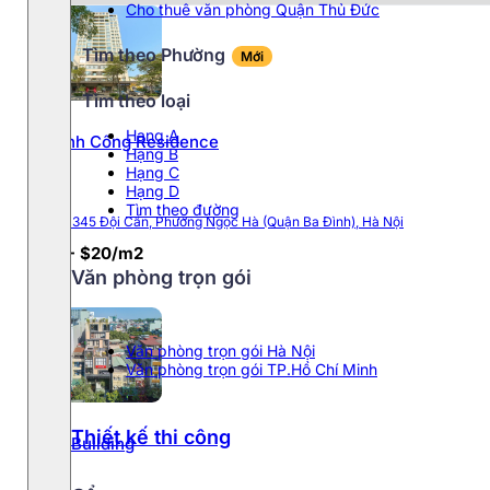
Cho thuê văn phòng Quận Thủ Đức
Phường Cầu Giấy
Tìm theo Phường
Mới
Tìm theo loại
Phường Ba Đình
Hang A
Thành Công Residence
Hạng B
Phường Đống Đa
Hạng C
Hạng D
Phường Ngọc Hà
Tìm theo đường
343 – 345 Đội Cấn, Phường Ngọc Hà (Quận Ba Đình), Hà Nội
$19 - $20/m2
Phường Từ Liêm
Văn phòng trọn gói
Văn phòng trọn gói Hà Nội
Văn phòng trọn gói TP.Hồ Chí Minh
Thiết kế thi công
TVL Building