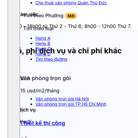
Cho thuê văn phòng Quận Thủ Đức
Giờ làm việc
Tìm theo Phường
Mới
8h00 - 18h00 từ Thứ 2 - Thứ 6; 8h00 - 12h00 Thứ 7.
Tìm theo loại
Hang A
Hạng B
Hạng C
Giá, phí dịch vụ và chi phí khác
Hạng D
Tìm theo đường
Văn phòng trọn gói
Giá thuê
13 - 15 usd/m2/tháng
Văn phòng trọn gói Hà Nội
Văn phòng trọn gói TP.Hồ Chí Minh
Phí dịch vụ
3usd/m2
Thiết kế thi công