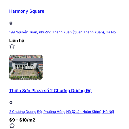
Phí gửi ô tô:
Harmony Square
Phí gửi xe máy:
Phí làm ngoài giờ:
199 Nguyễn Tuân, Phường Thanh Xuân (Quận Thanh Xuân), Hà Nội
Liên hệ
Sun Office có đội ngũ chuyên viên tư vấn trên 10 năm 
chúng tôi để nhận bảng báo giá thuê và thư chào thuê 
Hotline: 0968.382.682
Fanpage:
fb.com/timvanphong.com.vn
Maps:
https://g.page/tim-van-phong-hn
Địa chỉ: Tầng 6, Tòa nhà CIC Tower, số 2, ngõ 21
Thiên Sơn Plaza số 2 Chương Dương Độ
0/5
(0 Reviews)
2 Chương Dương Độ, Phường Hồng Hà (Quận Hoàn Kiếm), Hà Nội
$9 - $10/m2