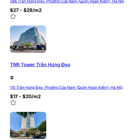
28A Trần Hưng Đạo, Phường Cửa Nam (Quận Hoàn Kiếm), Hà Nội
$27 - $29/m2
TNR Tower Trần Hưng Đạo
115 Trần Hưng Đạo, Phường Cửa Nam (Quận Hoàn Kiếm), Hà Nội
>>> Xem thêm: Danh sách
văn phòng cho thuê 
$17 - $20/m2
Mặt bằng cho thuê tại tòa nhà
Tòa nhà Nam Long là cao ốc văn phòng cho thuê tiêu c
tích sử dụng là hơn 2.000m2. Đặc biệt, tòa nhà có chi