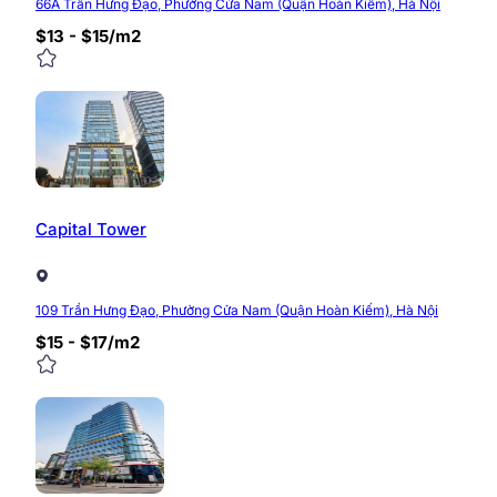
66A Trần Hưng Đạo, Phường Cửa Nam (Quận Hoàn Kiếm), Hà Nội
Liên hệ Sun Office để nhận báo giá thuê văn phòng tò
$13 - $15/m2
Website:
https://timvanphong.com.vn/
Fanpage:
fb.com/timvanphong.com.vn
Hotline:
0968.382.682
Địa chỉ:
Tòa nhà CIC Tower, Trung Kính, Cầu Giấy
0/5
(0 Reviews)
Capital Tower
109 Trần Hưng Đạo, Phường Cửa Nam (Quận Hoàn Kiếm), Hà Nội
$15 - $17/m2