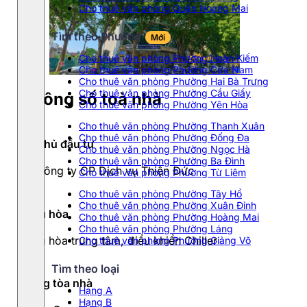
Cho thuê văn phòng Quận Hoàng Mai
Tìm theo Phường
Mới
Cho thuê văn phòng Phường Hoàn Kiếm
Cho thuê văn phòng Phường Cửa Nam
Cho thuê văn phòng Phường Hai Bà Trưng
Cho thuê văn phòng Phường Cầu Giấy
Thông số toà nhà
Cho thuê văn phòng Phường Yên Hòa
Cho thuê văn phòng Phường Thanh Xuân
Cho thuê văn phòng Phường Đống Đa
Chủ đầu tư
Cho thuê văn phòng Phường Ngọc Hà
Cho thuê văn phòng Phường Ba Đình
Công ty CP Dịch vụ Thiện Đức
Cho thuê văn phòng Phường Từ Liêm
Cho thuê văn phòng Phường Tây Hồ
Cho thuê văn phòng Phường Xuân Đỉnh
Điều hòa
Cho thuê văn phòng Phường Hoàng Mai
Cho thuê văn phòng Phường Láng
Điều hòa trung tâm, điều khiển Chiller
Cho thuê văn phòng Phường Giảng Võ
Tìm theo loại
Hạng tòa nhà
Hạng A
Hạng B