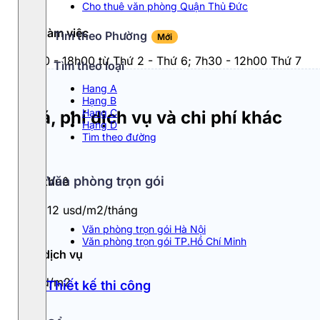
Cho thuê văn phòng Quận Thủ Đức
Giờ làm việc
Tìm theo Phường
Mới
7h30 - 18h00 từ Thứ 2 - Thứ 6; 7h30 - 12h00 Thứ 7
Tìm theo loại
Hang A
Hạng B
Hạng C
Giá, phí dịch vụ và chi phí khác
Hạng D
Tìm theo đường
Văn phòng trọn gói
Giá thuê
10 - 12 usd/m2/tháng
Văn phòng trọn gói Hà Nội
Văn phòng trọn gói TP.Hồ Chí Minh
Phí dịch vụ
4usd/m2
Thiết kế thi công