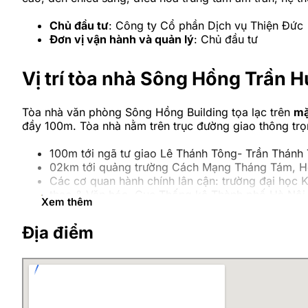
Chủ đầu tư
: Công ty Cổ phần Dịch vụ Thiện Đức
Đơn vị vận hành và quản lý
: Chủ đầu tư
Vị trí tòa nhà Sông Hồng Trần 
Tòa nhà văn phòng Sông Hồng Building tọa lạc trên
mặ
đầy 100m. Tòa nhà nằm trên trục đường giao thông trọ
100m tới ngã tư giao Lê Thánh Tông- Trần Thán
02km tới quảng trường Cách Mạng Tháng Tám, Hồ
Các cơ quan hành chính lân cận: trường đại học 
thao & Văn hóa, Cục Thống kê Thành phố Hà Nội
Xem thêm
Mặt bằng cho thuê tòa nhà Sôn
Địa điểm
Sông Hồng Building
là cao ốc
văn phòng tiêu chuẩn 
đầu tư. Tòa nhà có hệ thống cửa kính lớn ở ba mặt (mặ
tầm nhìn xa, thông thoáng.