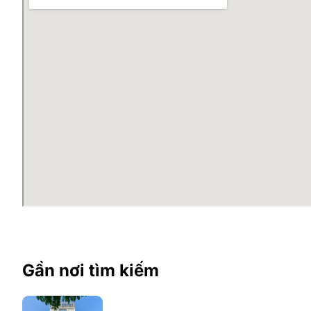
Tòa nhà gồm
12 tầng nổi và 01 tầng hầm
. Trong đó, t
4.000m2 văn phòng cho thuê. Mỗi mặt sàn có thể ch
… 400m2 (nguyên sàn), đáp ứng nhu cầu của nhiều do
Tiện ích tại tòa nhà Sông Hồng 
Mong muốn mang tới một nơi làm việc chuyên nghiệp, 
Thang máy tốc độ cao hiệu ThyssenKrupp (Đức), t
Hệ thống điều hòa trung tâm, có phần mềm điều k
Hệ thống PCCC theo quy định của Việt Nam. Hệ t
thoát hiểm khi có sự cố
Hệ thống điện, đầu phát Cumin, 100% công suất
Hệ thống an ninh bảo vệ 24/7, hệ thống camera lắ
Cáp quang đã được cung cấp đến tủ kỹ thuật của
Mỗi tầng có khu vệ sinh nam nữ riêng biệt được ho
với nhà vệ sinh
Gần nơi tìm kiếm
Lợi thế tòa nhà Sông Hồng Buil