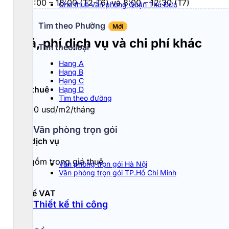
Từ 8:00 – 18:00 (T2-T6) và 8:00 – 12:30 (T7)
Cho thuê văn phòng Quận Thủ Đức
Tìm theo Phường
Mới
Giá, phí dịch vụ và chi phí khác
Tìm theo loại
Hang A
Hạng B
Hạng C
Giá thuê
Hạng D
Tìm theo đường
9 - 10 usd/m2/tháng
Văn phòng trọn gói
Phí dịch vụ
Đã gồm trong giá thuê
Văn phòng trọn gói Hà Nội
Văn phòng trọn gói TP.Hồ Chí Minh
Thuế VAT
Thiết kế thi công
10%