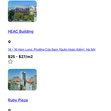
Website:
https://timvanphong.com.vn
Fanpage:
fb.com/Timvanphong.com.vn
Địa chỉ: Tầng 6, tòa nhà CIC Tower, số 2 Nguyễn 
0/5
(0 Reviews)
HEAC Building
14 – 16 Hàm Long, Phường Cửa Nam (Quận Hoàn Kiếm), Hà Nội
$25 - $27/m2
Ruby Plaza