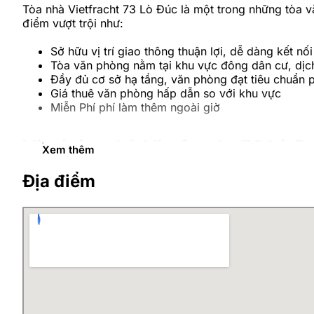
Tòa nhà Vietfracht 73 Lò Đúc là một trong những tòa 
điểm vượt trội như:
Sở hữu vị trí giao thông thuận lợi, dễ dàng kết nối
Tòa văn phòng nằm tại khu vực đông dân cư, dịch 
Đầy đủ cơ sở hạ tầng, văn phòng đạt tiêu chuẩn 
Giá thuê văn phòng hấp dẫn so với khu vực
Miễn Phí phí làm thêm ngoài giờ
Vị trí tòa nhà Vietfracht 73 Lò 
Xem thêm
Địa điểm
Tòa nhà Vietfracht 73 Lò Đúc tọa lạc ngay tại trung tâ
khu vực kinh doanh sầm uất nhất tại Hà Nội. Với vị trí
Lương Ngọc Quyến, giúp cho việc di chuyển và giao thư
ngân hàng, siêu thị, trường học, nhà hàng, quán ăn… tạ
Nằm ngay ngã tư giao cắt Phan Đình Hổ cắt với 
Chỉ mất 01 km tới Lăng chủ tịch Hồ Chí Minh, ch
Chỉ khoảng 02 km tới Hồ Hoàn Kiếm và trung tâm 
Chỉ khoảng 10 phút tới Bảo Tàng Lịch Sử Quốc G
Nằm lân cận nhiều cơ quan hành chính lớn như: N