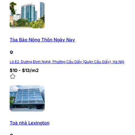
Tòa Báo Nông Thôn Ngày Nay
Lô E2, Dương Đình Nghệ, Phường Cầu Giấy (Quận Cầu Giấy), Hà Nội
$10 - $13/m2
Toà nhà Lexington