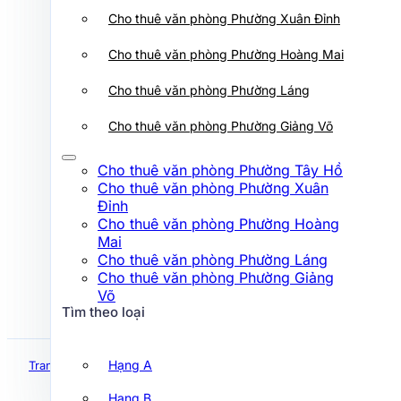
Cho thuê văn phòng Phường Xuân
Cho thuê văn phòng Phường Xuân Đỉnh
Đỉnh
Cho thuê văn phòng Phường Hoàng
Cho thuê văn phòng Phường Hoàng Mai
Mai
Cho thuê văn phòng Phường Láng
Cho thuê văn phòng Phường Láng
Cho thuê văn phòng Phường Giảng
Võ
Cho thuê văn phòng Phường Giảng Võ
Tìm theo loại
Cho thuê văn phòng Phường Tây Hồ
Cho thuê văn phòng Phường Xuân
Hạng A
Đỉnh
Cho thuê văn phòng Phường Hoàng
Hạng B
Mai
Hạng C
Cho thuê văn phòng Phường Láng
Cho thuê văn phòng Phường Giảng
Hạng D
Võ
Tìm theo loại
Tìm theo đường
Hạng A
Trang chủ
Cẩm nang
Tin văn phòng
Trụ sở Be ở đâu? Đăng ký lái
Hạng B