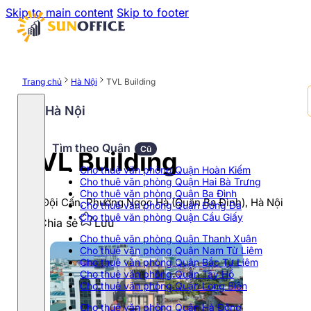
Skip to main content
Skip to footer
Trang chủ
Hà Nội
TVL Building
Hà Nội
Tìm theo Quận
Cũ
TVL Building
Cho thuê văn phòng Quận Hoàn Kiếm
Cho thuê văn phòng Quận Hai Bà Trưng
Cho thuê văn phòng Quận Ba Đình
153 Đội Cấn, Phường Ngọc Hà (Quận Ba Đình), Hà Nội
Cho thuê văn phòng Quận Đống Đa
Cho thuê văn phòng Quận Cầu Giấy
Chia sẻ
Lưu
Cho thuê văn phòng Quận Thanh Xuân
Cho thuê văn phòng Quận Nam Từ Liêm
Cho thuê văn phòng Quận Bắc Từ Liêm
Cho thuê văn phòng Quận Tây Hồ
Cho thuê văn phòng Quận Long Biên
Cho thuê văn phòng Quận Hà Đông