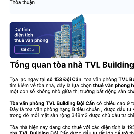
Thỏa thuận
Tổng quan tòa nhà TVL Buildin
Tọa lạc ngay tại
số 153 Đội Cấn
, tòa văn phòng
TVL Bu
tìm kiếm về tòa nhà, đây là lựa chọn
thuê văn phòng 
một con số không nhỏ giữa thị trường bất động sản ch
Tòa văn phòng
TVL Building Đội Cấn
có chiều cao 9 t
Đây là tòa văn phòng hạng B tiêu chuẩn , được đầu tư v
trong đó mỗi mặt sàn rộng 348m2 được chủ đầu tư chia
Tòa nhà hiện nay đang cho thuê với các diện tích là 
nhà
TVL Building
Đội Cấn được đầu tư rất lớn để trở t