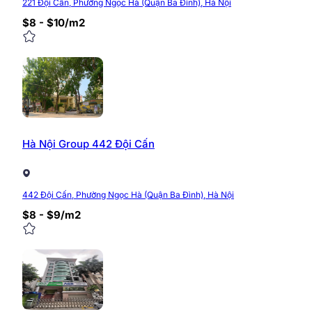
221 Đội Cấn, Phường Ngọc Hà (Quận Ba Đình), Hà Nội
nay. Vị trí này tạo nên rất nhiều kết nối giao thông thu
$8 - $10/m2
Đặc biệt, đây còn là khu vực có hệ thống cơ sở hạ tầng 
Trên tuyến đường này cũng có rất nhiều đại sứ quán v
10 phút kết nối tới nhiều tuyến đường thuộc các
16 phút tới Hồ Hoàn Kiếm
Trong khoảng 5 phút có thể di chuyển đến Hồ Tâ
>>> Xem đầy đủ danh sách
văn phòng cho thuê
Hà Nội Group 442 Đội Cấn
Mặt bằng văn phòng TVL Buildi
442 Đội Cấn, Phường Ngọc Hà (Quận Ba Đình), Hà Nội
Tòa nhà có thiết kế hiện đại, sử dụng lối kiến trúc xa
$8 - $9/m2
đều có diện tích để trồng cây xanh, vì thế việc kết cấ
Mặt bằng văn phòng TVL Building cho thuê cụ thể như 
Tầng 2: 250m2
Tầng 3-4: 350m2
Tầng 5,6,7,8: 300m2