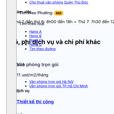
Cho thuê văn phòng Quận Thủ Đức
Giờ làm việc
Tìm theo Phường
Mới
Từ thứ 2 đến thứ 6: 8h00 đến 18h + Thứ 7: 7h30 đến 1
Tìm theo loại
Hang A
Hạng B
Hạng C
Giá, phí dịch vụ và chi phí khác
Hạng D
Tìm theo đường
Văn phòng trọn gói
Giá thuê
10 - 11 usd/m2/tháng
Văn phòng trọn gói Hà Nội
Văn phòng trọn gói TP.Hồ Chí Minh
Phí dịch vụ
2
Thiết kế thi công