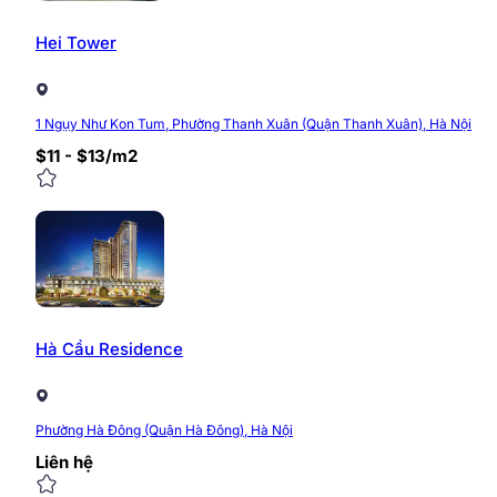
Hei Tower
Để được biết thêm thông tin về dự án và tư vấn chuyên 
tiết:
Website:
https://timvanphong.com.vn/
1 Ngụy Như Kon Tum, Phường Thanh Xuân (Quận Thanh Xuân), Hà Nội
Fanpage:
https://www.facebook.com/Timvanpho
$11 - $13/m2
Hotline:
0968.382.682
Địa chỉ:
Tòa nhà CIC Tower, Trung Kính, Cầu Giấy
0/5
(0 Reviews)
Hà Cầu Residence
Phường Hà Đông (Quận Hà Đông), Hà Nội
Liên hệ