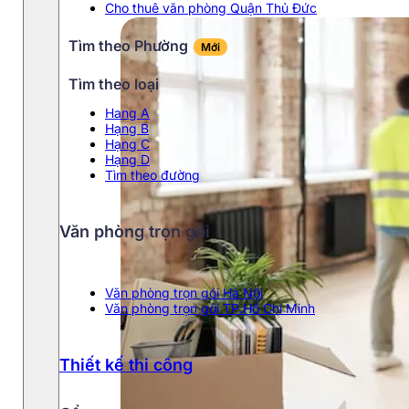
Cho thuê văn phòng Quận Thủ Đức
Tìm theo Phường
Mới
Tìm theo loại
Hang A
Hạng B
Hạng C
Hạng D
Tìm theo đường
Văn phòng trọn gói
Văn phòng trọn gói Hà Nội
Văn phòng trọn gói TP.Hồ Chí Minh
Thiết kế thi công