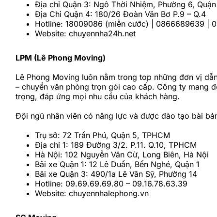
Địa chỉ Quận 3: Ngô Thời Nhiệm, Phường 6, Quận
Địa Chỉ Quận 4: 180/26 Đoàn Văn Bơ P.9 – Q.4
Hotline: 18009086 (miễn cước) | 0866689639 |
Website: chuyennha24h.net
LPM (Lê Phong Moving)
Lê Phong Moving luôn nằm trong top những đơn vị dẫn
– chuyển văn phòng trọn gói cao cấp. Công ty mang đế
trọng, đáp ứng mọi nhu cầu của khách hàng.
Đội ngũ nhân viên có năng lực và được đào tạo bài bản
Trụ sở: 72 Trần Phú, Quận 5, TPHCM
Địa chỉ 1: 189 Đường 3/2. P.11. Q.10, TPHCM
Hà Nội: 102 Nguyễn Văn Cừ, Long Biên, Hà Nội
Bãi xe Quận 1: 12 Lê Duẩn, Bến Nghé, Quận 1
Bãi xe Quận 3: 490/1a Lê Văn Sỹ, Phường 14
Hotline: 09.69.69.69.80 – 09.16.78.63.39
Website: chuyennhalephong.vn