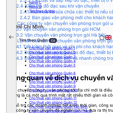
2.3.3
Lắp đặt và sắp xếp đồ đạc, thiết bị ở
Hạng C
2.4
Kiểm tra đồ đạc sau khi vận chuyển
Hạng D
Tìm theo đường
2.4.1
Kiểm tra và sửa chữa các thiết bị nếu c
2.4.2
Bàn giao văn phòng mới cho khách hà
3
Các công ty vận chuyển văn phòng trọn gói uy
Hồ Chí Minh
3.1
Vận chuyển văn phòng trọn gói HCM
3.2
Vận chuyển văn phòng trọn gói Hà Nội
Tìm theo Quận
4
Lợi ích của dịch vụ chuyển văn phòng trọn gó
Cũ
4.1
Tiết kiệm thời gian và chi phí cho khách hà
Cho thuê văn phòng Quận 1
4.2
Đảm bảo tính an toàn cho đồ đạc, thiết bị
Cho thuê văn phòng Quận 2
Cho thuê văn phòng Quận 3
4.3
Đảm bảo sự thuận tiện và nhanh chóng tr
Cho thuê văn phòng Quận 4
Cho thuê văn phòng Quận 5
Cho thuê văn phòng Quận 6
Tổng quan về dịch vụ chuyển v
Cho thuê văn phòng Quận 7
Cho thuê văn phòng Quận 8
Cho thuê văn phòng Quận 9
Việc chuyển công ty, văn phòng tới địa chỉ mới là điề
Cho thuê văn phòng Quận 10
phòng là cả một quá trình mất rất nhiều thời gian và cô
Cho thuê văn phòng Quận 11
Cho thuê văn phòng Quận 12
Để hỗ trợ các doanh nghiệp tiết kiệm thời gian, công 
Cho thuê văn phòng Quận Tân Bình
các công ty vận chuyển đã nghiên cứu và đưa ra thị tr
Cho thuê văn phòng Quận Bình Thạnh