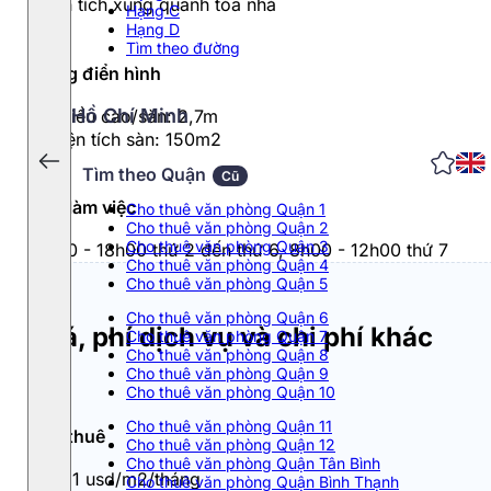
Diện tích xung quanh tòa nhà
Hạng C
Hạng D
Tìm theo đường
Tầng điển hình
Hồ Chí Minh
- Chiều cao/sàn: 2,7m
- Diện tích sàn: 150m2
Tìm theo Quận
Cũ
Giờ làm việc
Cho thuê văn phòng Quận 1
Cho thuê văn phòng Quận 2
Cho thuê văn phòng Quận 3
8h00 - 18h00 thứ 2 đến thứ 6, 8h00 - 12h00 thứ 7
Cho thuê văn phòng Quận 4
Cho thuê văn phòng Quận 5
Cho thuê văn phòng Quận 6
Giá, phí dịch vụ và chi phí khác
Cho thuê văn phòng Quận 7
Cho thuê văn phòng Quận 8
Cho thuê văn phòng Quận 9
Cho thuê văn phòng Quận 10
Cho thuê văn phòng Quận 11
Giá thuê
Cho thuê văn phòng Quận 12
Cho thuê văn phòng Quận Tân Bình
9 - 11 usd/m2/tháng
Cho thuê văn phòng Quận Bình Thạnh