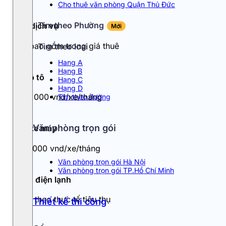
Cho thuê văn phòng Quận Thủ Đức
Tìm theo Phường
Phí dịch vụ
Mới
Đã bao gồm trong giá thuê
Tìm theo loại
Hang A
Hạng B
Đỗ ô tô
Hạng C
Hạng D
800,000 vnd/xe/tháng
Tìm theo đường
Văn phòng trọn gói
Đỗ xe máy
150,000 vnd/xe/tháng
Văn phòng trọn gói Hà Nội
Văn phòng trọn gói TP.Hồ Chí Minh
Tiền điện lạnh
Tính theo thực tế tiêu thụ
Thiết kế thi công