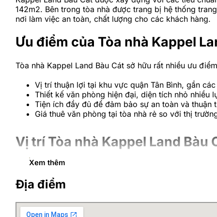
142m2. Bên trong tòa nhà được trang bị hệ thống trang
nơi làm việc an toàn, chất lượng cho các khách hàng.
Ưu điểm của Tòa nhà Kappel L
Tòa nhà Kappel Land Bàu Cát sở hữu rất nhiều ưu điể
Vị trí thuận lợi tại khu vực quận Tân Bình, gần cá
Thiết kế văn phòng hiện đại, diện tích nhỏ nhiều 
Tiện ích đầy đủ để đảm bảo sự an toàn và thuận t
Giá thuê văn phòng tại tòa nhà rẻ so với thị trườn
Vị trí Tòa nhà Kappel Land Bàu 
Xem thêm
Vị trí tòa nhà Kappel Land Bàu Cát tọa lạc tại số 25 
thương mại, tổ chức kinh tế, hệ thống ngân hàng trong
Địa điểm
tranh cùng nhiều cơ hội phát triển.
Tòa nhà nằm ngay tại vị trí đoạn giao cắt Bàu Cát – Đ
đường lớn nhỏ khác trong nội thành, dễ dàng giao thươ