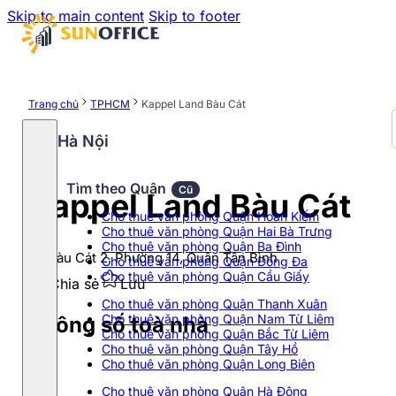
Skip to main content
Skip to footer
Trang chủ
TPHCM
Kappel Land Bàu Cát
Hà Nội
Tìm theo Quận
Cũ
Kappel Land Bàu Cát
Cho thuê văn phòng Quận Hoàn Kiếm
Cho thuê văn phòng Quận Hai Bà Trưng
Cho thuê văn phòng Quận Ba Đình
25 Bàu Cát 2, Phường 14, Quận Tân Bình
Cho thuê văn phòng Quận Đống Đa
Cho thuê văn phòng Quận Cầu Giấy
Chia sẻ
Lưu
Cho thuê văn phòng Quận Thanh Xuân
Cho thuê văn phòng Quận Nam Từ Liêm
Thông số toà nhà
Cho thuê văn phòng Quận Bắc Từ Liêm
Cho thuê văn phòng Quận Tây Hồ
Cho thuê văn phòng Quận Long Biên
Cho thuê văn phòng Quận Hà Đông