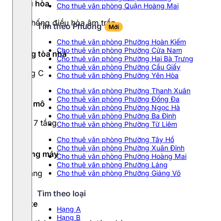
Điều hòa
Cho thuê văn phòng Quận Hoàng Mai
Hệ thống điều hòa âm trần
Tìm theo Phường
Mới
Cho thuê văn phòng Phường Hoàn Kiếm
Cho thuê văn phòng Phường Cửa Nam
Hạng tòa nhà
Cho thuê văn phòng Phường Hai Bà Trưng
Cho thuê văn phòng Phường Cầu Giấy
Hạng C
Cho thuê văn phòng Phường Yên Hòa
Cho thuê văn phòng Phường Thanh Xuân
Cho thuê văn phòng Phường Đống Đa
Quy mô
Cho thuê văn phòng Phường Ngọc Hà
Cho thuê văn phòng Phường Ba Đình
Cao 7 tầng
Cho thuê văn phòng Phường Từ Liêm
Cho thuê văn phòng Phường Tây Hồ
Cho thuê văn phòng Phường Xuân Đỉnh
Thang máy
Cho thuê văn phòng Phường Hoàng Mai
Cho thuê văn phòng Phường Láng
1 thang
Cho thuê văn phòng Phường Giảng Võ
Tìm theo loại
Đỗ xe
Hạng A
Hạng B