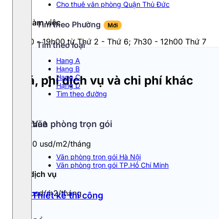
Cho thuê văn phòng Quận Thủ Đức
Giờ làm việc
Tìm theo Phường
Mới
7h30 - 19h00 từ Thứ 2 - Thứ 6; 7h30 - 12h00 Thứ 7
Tìm theo loại
Hang A
Hạng B
Hạng C
Giá, phí dịch vụ và chi phí khác
Hạng D
Tìm theo đường
Văn phòng trọn gói
Giá thuê
9 - 10 usd/m2/tháng
Văn phòng trọn gói Hà Nội
Văn phòng trọn gói TP.Hồ Chí Minh
Phí dịch vụ
3.3 usd/m2/tháng
Thiết kế thi công