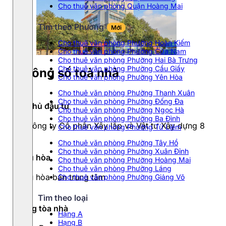
Cho thuê văn phòng Quận Hoàng Mai
Tìm theo Phường
Mới
Cho thuê văn phòng Phường Hoàn Kiếm
Cho thuê văn phòng Phường Cửa Nam
Cho thuê văn phòng Phường Hai Bà Trưng
Cho thuê văn phòng Phường Cầu Giấy
Thông số toà nhà
Cho thuê văn phòng Phường Yên Hòa
Cho thuê văn phòng Phường Thanh Xuân
Cho thuê văn phòng Phường Đống Đa
Chủ đầu tư
Cho thuê văn phòng Phường Ngọc Hà
Cho thuê văn phòng Phường Ba Đình
Công ty Cổ phần Xây lắp và Vật tư Xây dựng 8
Cho thuê văn phòng Phường Từ Liêm
Cho thuê văn phòng Phường Tây Hồ
Cho thuê văn phòng Phường Xuân Đỉnh
Điều hòa
Cho thuê văn phòng Phường Hoàng Mai
Cho thuê văn phòng Phường Láng
Điều hòa bán trung tâm
Cho thuê văn phòng Phường Giảng Võ
Tìm theo loại
Hạng tòa nhà
Hạng A
Hạng B