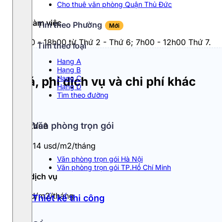
Cho thuê văn phòng Quận Thủ Đức
Giờ làm việc
Tìm theo Phường
Mới
8h00 - 18h00 từ Thứ 2 - Thứ 6; 7h00 - 12h00 Thứ 7.
Tìm theo loại
Hang A
Hạng B
Hạng C
Giá, phí dịch vụ và chi phí khác
Hạng D
Tìm theo đường
Văn phòng trọn gói
Giá thuê
12 - 14 usd/m2/tháng
Văn phòng trọn gói Hà Nội
Văn phòng trọn gói TP.Hồ Chí Minh
Phí dịch vụ
1 usd/m2/tháng
Thiết kế thi công