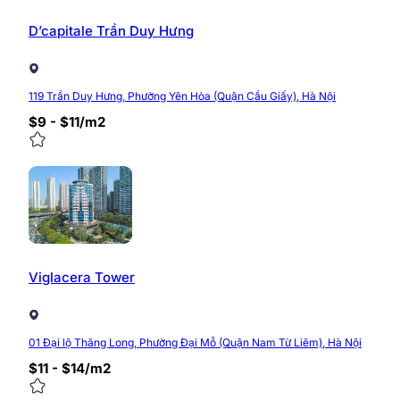
của tòa nhà là khoảng hơn 6.000m2, diện tích mỗi sàn
D’capitale Trần Duy Hưng
Hạ tầng kỹ thuật tòa Zen Tower:
Trần thạch cao , đã thi công đèn chiếu sáng.
Chiều cao trần: 2.7m.
119 Trần Duy Hưng, Phường Yên Hòa (Quận Cầu Giấy), Hà Nội
Sàn bê tông cán phẳng
$9 - $11/m2
Diện tích cho thuê: 80m2 – 143m2 – 200m2 – 22
Viglacera Tower
01 Đại lộ Thăng Long, Phường Đại Mỗ (Quận Nam Từ Liêm), Hà Nội
$11 - $14/m2