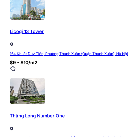
Licogi 13 Tower
164 Khuất Duy Tiến, Phường Thanh Xuân (Quận Thanh Xuân), Hà Nội
$9 - $10/m2
Ưu điểm của tòa nhà Zen Tower
So với mặt bằng giá chung của các tòa nhà văn phòng 
tiền đường trục giao thông huyết mạch khu vực cửa ngõ 
Vị trí đắc địa ngay trên mặt tiền đường Khuất Duy
Tòa nhà có cả dịch vụ văn phòng trọn gói và Co-w
Thăng Long Number One
Giá thuê văn phòng tốt hơn so với các tòa cùng hạ
Tầng 7 tòa nhà có dịch vụ nhà hàng cà phê ăn trư