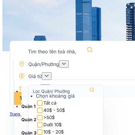
Hạng C
Hạng D
Tìm theo đường
Quận/Phường
Giá từ
Hạng
Chọn khoảng giá
Tìm kiếm
Tất cả
Quận 1
Chọn hạng
40$ - 50$
Trang chủ
TPHCM
Quận Phú Nhuận
Tất cả
>50$
Quận 2
Hạng A
Dưới 10$
Hạng B
10$ - 20$
Quận 3