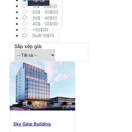
Tất cả
10$ - 20$
(3)
Quận 12
20$ - 30$
(0)
30$ - 40$
(1)
Quận Thủ Đức
40$ - 50$
(0)
>50$
(0)
Quận Bình Thạnh
Dưới 10$
(1)
Sắp xếp giá:
Quận Tân Phú
Quận Tân Bình
Sky Gate Building