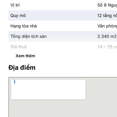
Vị trí
Số 8 Ngu
Quy mô
12 tầng n
Hạng tòa nhà
Văn phòn
Tổng diện tích sàn
2.340 m2
Giá thuê
24 – 25 
Xem thêm
Mặt bằng trống
Liên hệ: 
Địa điểm