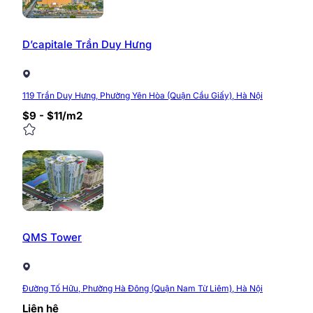
tích hợp quầy lễ tân chuyên nghiệp, tạo thiện cảm cho
Mặt bằng các tầng trong tòa nhà cũng được bố trí khoa 
D’capitale Trần Duy Hưng
đầy đủ phục vụ mọi nhu cầu làm việc cho khách thuê.
Với quy mô và thiết kế văn phòng hiện đại, tòa nhà Th
119 Trần Duy Hưng, Phường Yên Hòa (Quận Cầu Giấy), Hà Nội
nâng tầm thương hiệu cho các doanh nghiệp.
$9 - $11/m2
QMS Tower
Đường Tố Hữu, Phường Hà Đông (Quận Nam Từ Liêm), Hà Nội
Liên hệ