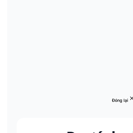
Sả
Đóng lại