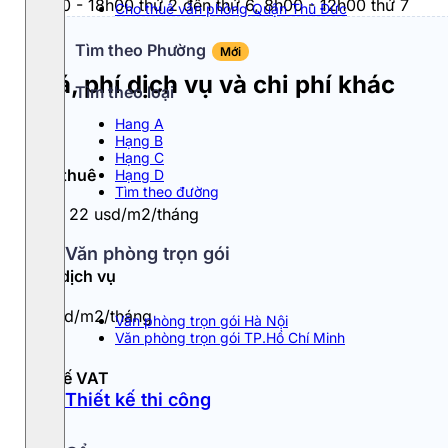
8h00 - 18h00 thứ 2 đến thứ 6, 8h00 - 12h00 thứ 7
Cho thuê văn phòng Quận Thủ Đức
Tìm theo Phường
Mới
Giá, phí dịch vụ và chi phí khác
Tìm theo loại
Hang A
Hạng B
Hạng C
Giá thuê
Hạng D
Tìm theo đường
20 - 22 usd/m2/tháng
Văn phòng trọn gói
Phí dịch vụ
3 usd/m2/tháng
Văn phòng trọn gói Hà Nội
Văn phòng trọn gói TP.Hồ Chí Minh
Thuế VAT
Thiết kế thi công
10%