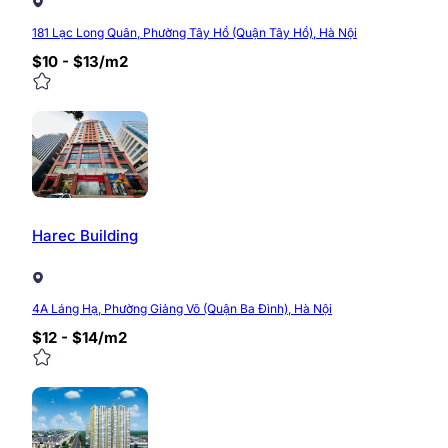
181 Lạc Long Quân, Phường Tây Hồ (Quận Tây Hồ), Hà Nội
$10 - $13/m2
Harec Building
4A Láng Hạ, Phường Giảng Võ (Quận Ba Đình), Hà Nội
$12 - $14/m2