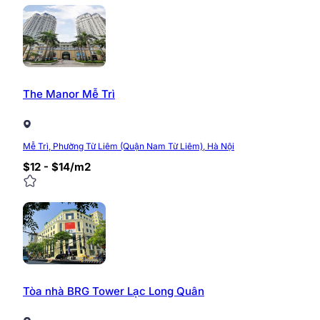
Giá thuê văn phòng tại tòa nhà CDA 987 Tam Trinh được
theo từng tầng, diện tích thuê cũng như thời điểm thuê
Hợp đồng thuê: Từ 02 năm – 10 năm.
Thanh toán: Theo quý 3 tháng/ 6 tháng/ lần.
The Manor Mễ Trì
Để được tư vấn, báo giá chính xác theo từng diện tích 
địa chỉ:
Mễ Trì, Phường Từ Liêm (Quận Nam Từ Liêm), Hà Nội
Hotline: 0968.382.682
$12 - $14/m2
Website:
https://timvanphong.com.vn/
Fanpage:
fb.com/Timvanphong.com.vn
Địa chỉ: Tòa nhà CIC Tower, Trung Kính, Cầu Giấy
0/5
(0 Reviews)
Tòa nhà BRG Tower Lạc Long Quân