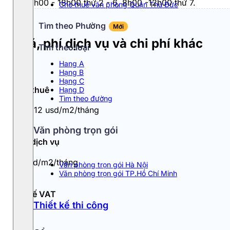
Từ 8h00 - 18h00 thứ 2 - 6, 8h00 -12h00 thứ 7.
Cho thuê văn phòng Quận Thủ Đức
Tìm theo Phường
Mới
Giá, phí dịch vụ và chi phí khác
Tìm theo loại
Hang A
Hạng B
Hạng C
Giá thuê
Hạng D
Tìm theo đường
10 - 12 usd/m2/tháng
Văn phòng trọn gói
Phí dịch vụ
3 usd/m2/tháng
Văn phòng trọn gói Hà Nội
Văn phòng trọn gói TP.Hồ Chí Minh
Thuế VAT
Thiết kế thi công
10%