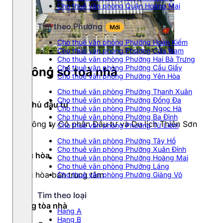
Cho thuê văn phòng Quận Hoàng Mai
Tìm theo Phường
Mới
Cho thuê văn phòng Phường Hoàn Kiếm
Cho thuê văn phòng Phường Cửa Nam
Cho thuê văn phòng Phường Hai Bà Trưng
Cho thuê văn phòng Phường Cầu Giấy
Thông số toà nhà
Cho thuê văn phòng Phường Yên Hòa
Cho thuê văn phòng Phường Thanh Xuân
Cho thuê văn phòng Phường Đống Đa
Chủ đầu tư
Cho thuê văn phòng Phường Ngọc Hà
Cho thuê văn phòng Phường Ba Đình
Công ty Cổ phần Đầu tư và Du lịch Thiên Sơn
Cho thuê văn phòng Phường Từ Liêm
Cho thuê văn phòng Phường Tây Hồ
Cho thuê văn phòng Phường Xuân Đỉnh
Điều hòa
Cho thuê văn phòng Phường Hoàng Mai
Cho thuê văn phòng Phường Láng
Điều hòa bán trung tâm
Cho thuê văn phòng Phường Giảng Võ
Tìm theo loại
Hạng tòa nhà
Hạng A
Hạng B