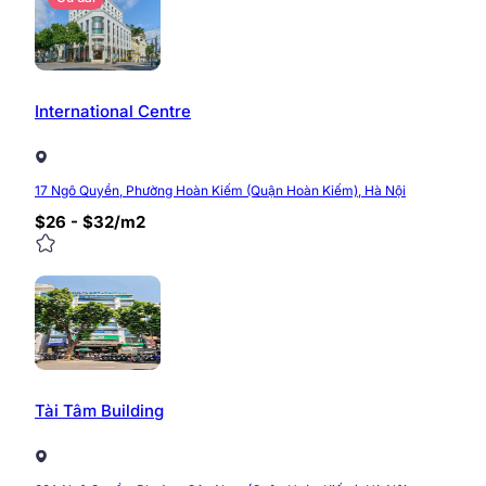
International Centre
17 Ngô Quyền, Phường Hoàn Kiếm (Quận Hoàn Kiếm), Hà Nội
$26 - $32/m2
Ưu điểm khi thuê văn phòng Th
Sở hữu vị trí giao thương vô cùng thuận tiện tại trun
tầng, tiện ích khu vực mà còn được đầu tư trang thiết 
việc lý tưởng cho các doanh nghiệp và khách hàng tro
Tài Tâm Building
Giá thuê văn phòng rất tốt, đã bao gồm cả điện đ
Free 100% toàn bộ xe máy của nhân viên, oto cũng