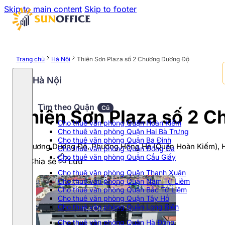
Skip to main content
Skip to footer
Trang chủ
Hà Nội
Thiên Sơn Plaza số 2 Chương Dương Độ
Hà Nội
Tìm theo Quận
Cũ
Thiên Sơn Plaza số 2 
Cho thuê văn phòng Quận Hoàn Kiếm
Cho thuê văn phòng Quận Hai Bà Trưng
Cho thuê văn phòng Quận Ba Đình
2 Chương Dương Độ, Phường Hồng Hà (Quận Hoàn Kiếm), 
Cho thuê văn phòng Quận Đống Đa
Cho thuê văn phòng Quận Cầu Giấy
Chia sẻ
Lưu
Cho thuê văn phòng Quận Thanh Xuân
Cho thuê văn phòng Quận Nam Từ Liêm
Cho thuê văn phòng Quận Bắc Từ Liêm
Cho thuê văn phòng Quận Tây Hồ
Cho thuê văn phòng Quận Long Biên
Cho thuê văn phòng Quận Hà Đông