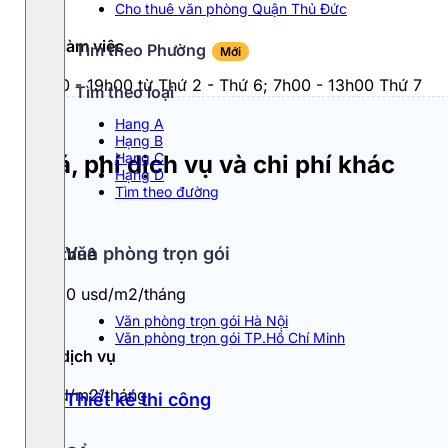
Cho thuê văn phòng Quận Thủ Đức
Giờ làm việc
Tìm theo Phường
Mới
7h00 - 19h00 từ Thứ 2 - Thứ 6; 7h00 - 13h00 Thứ 7
Tìm theo loại
Hang A
Hạng B
Hạng C
Giá, phí dịch vụ và chi phí khác
Hạng D
Tìm theo đường
Văn phòng trọn gói
Giá thuê
9 - 10 usd/m2/tháng
Văn phòng trọn gói Hà Nội
Văn phòng trọn gói TP.Hồ Chí Minh
Phí dịch vụ
4usd/m2/tháng
Thiết kế thi công