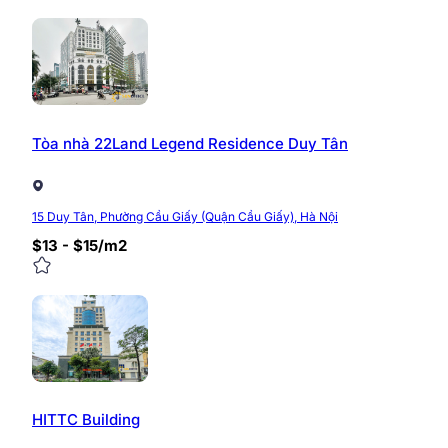
Tòa nhà 22Land Legend Residence Duy Tân
15 Duy Tân, Phường Cầu Giấy (Quận Cầu Giấy), Hà Nội
$13 - $15/m2
HITTC Building