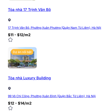
Website:
https://timvanphong.com.vn/
Fanpage:
fb.com/timvanphong.com.vn
Tòa nhà 17 Trịnh Văn Bô
Hotline: 0968.382.682
Địa chỉ: Tòa nhà CIC Tower, Trung Kính, Cầu Giấy
17 Trịnh Văn Bô, Phường Xuân Phương (Quận Nam Từ Liêm), Hà Nội
0/5
(0 Reviews)
$11 - $12/m2
Dự án nổi bật
Tòa nhà Luxury Building
99 Võ Chí Công, Phường Xuân Đỉnh (Quận Bắc Từ Liêm), Hà Nội
$12 - $14/m2