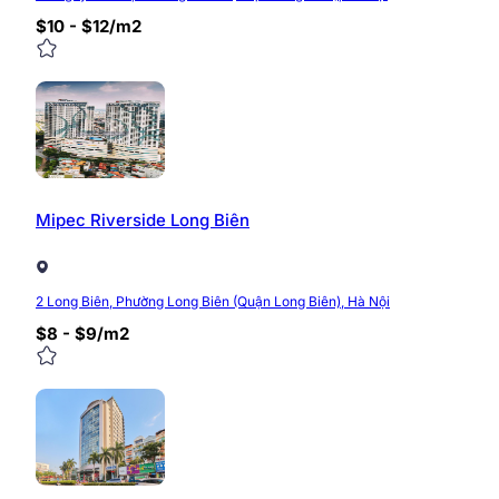
diện tích thuê của khách hàng. Ngoài ra tòa nhà cũng 
$10 - $12/m2
Để được tư vấn, báo giá chính xác nhất và hỗ trợ thuê 
Hotline: 0968.382.682
Website:
https://timvanphong.com.vn/
Fanpage:
fb.com/Timvanphong.com.vn
Địa chỉ: Tầng 6, tòa nhà CIC Tower, số 2 Nguyễn 
Mipec Riverside Long Biên
0/5
(0 Reviews)
2 Long Biên, Phường Long Biên (Quận Long Biên), Hà Nội
$8 - $9/m2