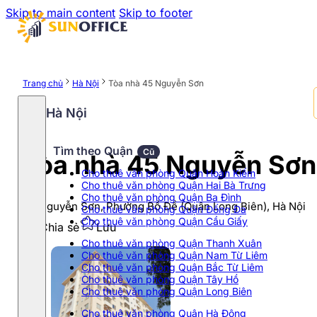
Skip to main content
Skip to footer
Trang chủ
Hà Nội
Tòa nhà 45 Nguyễn Sơn
Hà Nội
Tìm theo Quận
Cũ
Tòa nhà 45 Nguyễn Sơn
Cho thuê văn phòng Quận Hoàn Kiếm
Cho thuê văn phòng Quận Hai Bà Trưng
Cho thuê văn phòng Quận Ba Đình
45 Nguyễn Sơn, Phường Bồ Đề (Quận Long Biên), Hà Nội
Cho thuê văn phòng Quận Đống Đa
Cho thuê văn phòng Quận Cầu Giấy
Chia sẻ
Lưu
Cho thuê văn phòng Quận Thanh Xuân
Cho thuê văn phòng Quận Nam Từ Liêm
Cho thuê văn phòng Quận Bắc Từ Liêm
Cho thuê văn phòng Quận Tây Hồ
Cho thuê văn phòng Quận Long Biên
Cho thuê văn phòng Quận Hà Đông