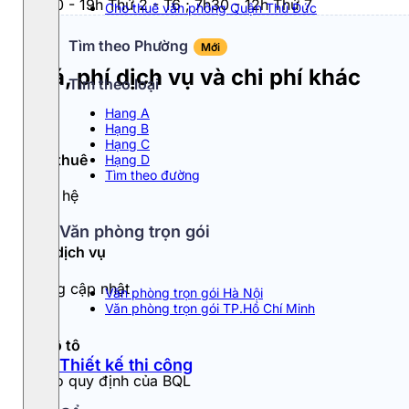
7h30 - 19h Thứ 2 - T6 ; 7h30 - 12h Thứ 7
Cho thuê văn phòng Quận Thủ Đức
Tìm theo Phường
Mới
Giá, phí dịch vụ và chi phí khác
Tìm theo loại
Hang A
Hạng B
Hạng C
Giá thuê
Hạng D
Tìm theo đường
Liên hệ
Văn phòng trọn gói
Phí dịch vụ
Đang cập nhật
Văn phòng trọn gói Hà Nội
Văn phòng trọn gói TP.Hồ Chí Minh
Đỗ ô tô
Thiết kế thi công
Theo quy định của BQL