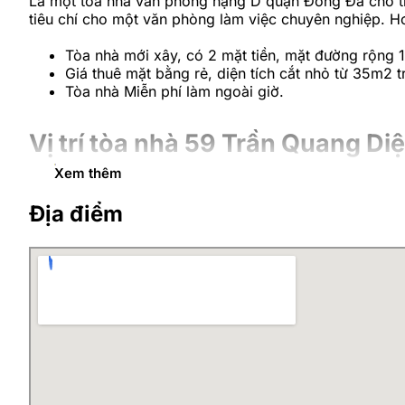
Là một tòa nhà văn phòng hạng D quận Đống Đa cho th
tiêu chí cho một văn phòng làm việc chuyên nghiệp. Hơ
Tòa nhà mới xây, có 2 mặt tiền, mặt đường rộng
Giá thuê mặt bằng rẻ, diện tích cắt nhỏ từ 35m2 t
Tòa nhà Miễn phí làm ngoài giờ.
Vị trí tòa nhà 59 Trần Quang Di
Xem thêm
Tòa nhà 59 Trần Quang Diệu có địa chỉ tại số 59 Trần
của tòa nhà 59 Trần Quang Diệu, khách thuê chỉ mất c
Địa điểm
hội quận Đống Đa; 15 phút tới Hồ Hoàn Kiếm và TTTM 
Đống Đa là một quận lớn nằm ngay cạnh trung tâm của 
nước ngoài hoạt động. Chính vì vậy, thuê văn phòng tạ
nối giao thương.
Mặt bằng tòa nhà 59 Trần Quan
Là tòa nhà văn phòng chuyên nghiệp cho thuê gồm 07 t
hạng D quận Đống Đa hơn 350m2 sàn tiêu chuẩn. Tòa nh