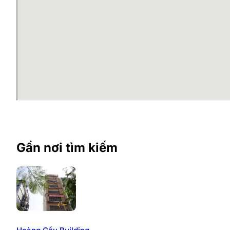
chất còn mới và trang bị nội thất được hoàn thiện đầy
Tổng diện tích sàn cho thuê: ~ 300m2
Diện tích sàn: 40 m2
Diện tích cho thuê: 35m2 – 40m2 (nguyên sàn).
Hạ tầng văn phòng tòa nhà 59 Trần Quang Diệu:
Trần: Trần thả hoàn thiện, cao 2.7m
Sàn: Sàn bê tông láng nền.
Tường ngăn: Vách ngăn bằng thạch cao.
Đèn điện chiếu sáng.
Gần nơi tìm kiếm
Tiện ích văn phòng tòa 59 Trần
Nằm trong khu vực trung tâm với hạ tầng giao thông và 
tiện nghi, đảm bảo một nơi làm việc chuyên nghiệp cho
thuê như:
Thang máy: 01 thang thương hiệu FUJI Elevator.