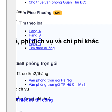
Cho thuê văn phòng Quận Thủ Đức
Giờ làm việc
Tìm theo Phường
Mới
24/7
Tìm theo loại
Hang A
Hạng B
Hạng C
Giá, phí dịch vụ và chi phí khác
Hạng D
Tìm theo đường
Văn phòng trọn gói
Giá thuê
10 - 12 usd/m2/tháng
Văn phòng trọn gói Hà Nội
Văn phòng trọn gói TP.Hồ Chí Minh
Phí dịch vụ
Đã gồm trong giá thuê
Thiết kế thi công