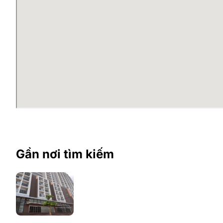
Tòa nhà D2 Giảng Võ Building còn gắn liền với khu vực
cho các doanh nghiệp đặt văn phòng tại khu vực này.
Mặt khác, khu vực xung quanh văn phòng còn có dân cư
hoạt động kinh doanh của mình. Đây là nơi chắc chắn là
Chỉ cách cục thuế Thành phố Hà Nội 850m
Chỉ cách Đại học Văn Hóa Hà Nội 950m
Cách Đại sứ quán Nhật Bản khoảng 2km
Gần với nhiều tòa
văn phòng cho thuê tại Ba Đìn
Gần với nhiều ngân hàng lớn như: Vietcombank, 
Với vị trí giao thông thuận tiện, tòa nhà văn phòng D2
>>> Xem thêm: Danh sách
văn phòng cho thuê 
Gần nơi tìm kiếm
Mặt bằng cho thuê tòa nhà D2 
Văn phòng cho thuê tòa nhà D2 Giảng Võ Building được
tổng diện tích sàn văn phòng là 500m2, được chia cắ
dạng lựa chọn và đáp ứng nhu cầu về mặt bằng cho nh