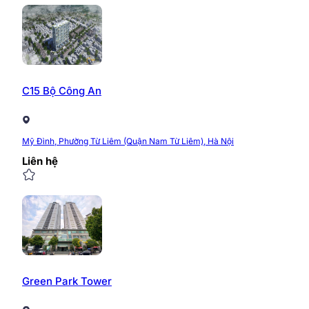
C15 Bộ Công An
Mỹ Đình, Phường Từ Liêm (Quận Nam Từ Liêm), Hà Nội
Liên hệ
Green Park Tower