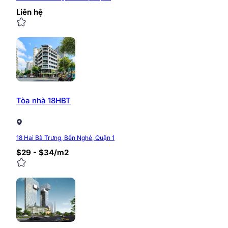
truyền tải năng lượng mặt trời, tiết kiệm điện năng, n
Liên hệ
Đặc biệt hướng view văn phòng nhìn ra công viên Lê V
chuẩn của các doanh nghiệp.
Tiện ích và dịch vụ tại Tòa nhà
Được coi là tòa nhà hạng A sang trọng, tất cả mọi tran
nghiệm văn phòng đỉnh cao, nâng tầm thương hiệu cho
Tòa nhà 18HBT
Hệ thống tiện ích và dịch vụ tại tòa nhà bao gồm:
Mỗi tầng được bố trí một khu pantry & lounge ca
18 Hai Bà Trưng, Bến Nghé, Quận 1
Mỗi tầng đều có một khu vệ sinh riêng dành cho 
$29 - $34/m2
Hệ thống điều hòa trung tâm Daikin MAC
Hệ thống 6 thang máy, trong đó có 5 thang khách,
Hệ thống điện dự phòng 100% công suất
Hệ thống 103 camera và CCTV video 24/24
Hệ thống 2 thang thoát hiểm, tiêu chuẩn PCCC TC
Tầng hầm đỗ gửi xe rộng rãi