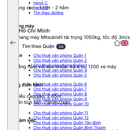
Hạng C
17 tầng cao - 1 trệt - 2 hầm
Hạng D
Tìm theo đường
Thang máy
Hồ Chí Minh
05 thang máy Mitsubishi tải trọng 1050kg, tốc độ 3m/s
Tìm theo Quận
Cũ
Đỗ xe
Cho thuê văn phòng Quận 1
Cho thuê văn phòng Quận 2
Cho thuê văn phòng Quận 3
02 tầng hầm với sức chứa: 40 ô tô, 1200 xe máy
Cho thuê văn phòng Quận 4
Cho thuê văn phòng Quận 5
Cho thuê văn phòng Quận 6
Tầng điển hình
Cho thuê văn phòng Quận 7
Cho thuê văn phòng Quận 8
- Chiều cao/sàn: 2.65m
Cho thuê văn phòng Quận 9
- Diện tích sàn: 1180m2/sàn
Cho thuê văn phòng Quận 10
Cho thuê văn phòng Quận 11
Cho thuê văn phòng Quận 12
Giờ làm việc
Cho thuê văn phòng Quận Tân Bình
Cho thuê văn phòng Quận Bình Thạnh