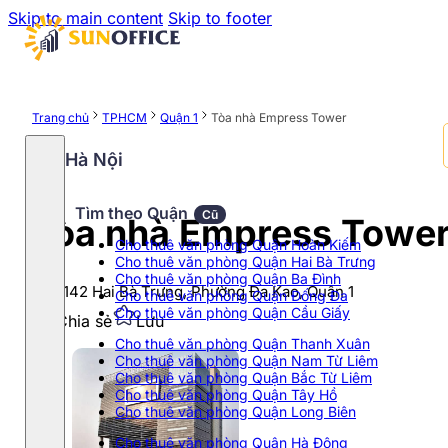
Skip to main content
Skip to footer
Trang chủ
TPHCM
Quận 1
Tòa nhà Empress Tower
Hà Nội
Tìm theo Quận
Cũ
Tòa nhà Empress Towe
Cho thuê văn phòng Quận Hoàn Kiếm
Cho thuê văn phòng Quận Hai Bà Trưng
Cho thuê văn phòng Quận Ba Đình
138-142 Hai Bà Trưng, Phường Đa Kao, Quận 1
Cho thuê văn phòng Quận Đống Đa
Cho thuê văn phòng Quận Cầu Giấy
Chia sẻ
Lưu
Cho thuê văn phòng Quận Thanh Xuân
Cho thuê văn phòng Quận Nam Từ Liêm
Cho thuê văn phòng Quận Bắc Từ Liêm
Cho thuê văn phòng Quận Tây Hồ
Cho thuê văn phòng Quận Long Biên
Cho thuê văn phòng Quận Hà Đông