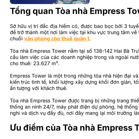
Tổng quan Tòa nhà Empress To
Sở hữu vị trí đắc địa hiếm có, được bao bọc bởi 3 tuy
để trở thành một nơi làm việc tại khu vực trung tâm về
chuỗi
văn phòng cho thuê quận 1
.
Tòa nhà Empress Tower nằm tại số 138-142 Hai Bà Trư
cầu làm việc của các doanh nghiệp trong và ngoài nước
cho thuê: 23.627 m².
Empress Tower là một trong những tòa nhà hiện đại và 
kiến trúc tinh tế, khối lượng xây dựng khối đơn giản, 
ấn tượng với khách thuê.
Tòa nhà Empress Tower được trang bị những trang thiết
thống an ninh 24/7, máy phát điện dự phòng, hệ thống 
nghi và dịch vụ đầy đủ, nơi đây mang lại môi trường l
Ưu điểm của Tòa nhà Empress 