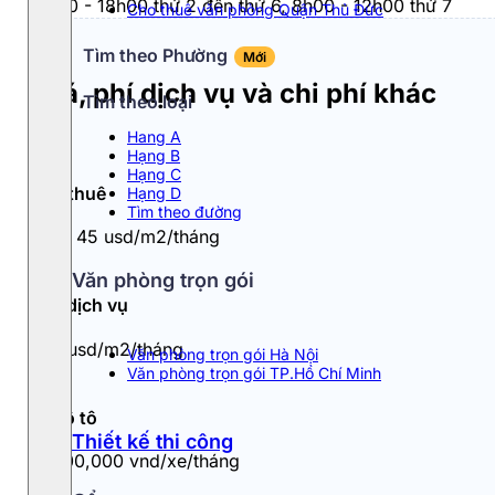
8h00 - 18h00 thứ 2 đến thứ 6, 8h00 - 12h00 thứ 7
Cho thuê văn phòng Quận Thủ Đức
Tìm theo Phường
Mới
Giá, phí dịch vụ và chi phí khác
Tìm theo loại
Hang A
Hạng B
Hạng C
Giá thuê
Hạng D
Tìm theo đường
34 - 45 usd/m2/tháng
Văn phòng trọn gói
Phí dịch vụ
6.6 usd/m2/tháng
Văn phòng trọn gói Hà Nội
Văn phòng trọn gói TP.Hồ Chí Minh
Đỗ ô tô
Thiết kế thi công
3,500,000 vnd/xe/tháng