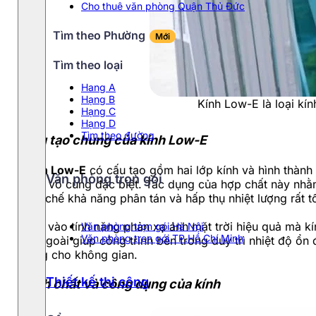
Cho thuê văn phòng Quận Thủ Đức
Tìm theo Phường
Mới
Tìm theo loại
Hang A
Hạng B
Kính Low-E là loại kí
Hạng C
Hạng D
Tìm theo đường
Cấu tạo chung của kính Low-E
Kính Low-E
có cấu tạo gồm hai lớp kính và hình thành
Văn phòng trọn gói
chất vô cùng đặc biệt. Tác dụng của hợp chất này nh
hạn chế khả năng phân tán và hấp thụ nhiệt lượng rất 
Dựa vào tính năng phản xạ ánh mặt trời hiệu quả mà kín
Văn phòng trọn gói Hà Nội
Văn phòng trọn gói TP.Hồ Chí Minh
bề ngoài giúp công trình bên trong duy trì nhiệt độ ổn
sáng cho không gian.
Thiết kế thi công
Tính chất và công dụng của kính