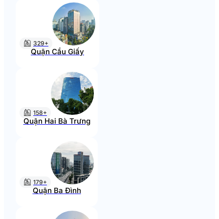
329+
Quận Cầu Giấy
158+
Quận Hai Bà Trưng
179+
Quận Ba Đình