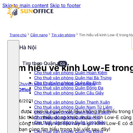
Skip to main content
Skip to footer
Trang chủ
Cẩm nang
Tin văn phòng
Tìm hiểu về kính Low-E trong t
Hà Nội
Tìm theo Quận
Cũ
Tìm hiểu về kính Low-E tron
Cho thuê văn phòng Quận Hoàn Kiếm
Cho thuê văn phòng Quận Hai Bà Trưng
Cho thuê văn phòng Quận Ba Đình
Chuyên viên tư vấn cho thuê văn phòng
Cho thuê văn phòng Quận Đống Đa
Sun Office
Cho thuê văn phòng Quận Cầu Giấy
30/06/2021
Cho thuê văn phòng Quận Thanh Xuân
Cho thuê văn phòng Quận Nam Từ Liêm
Kính được xem là nguồn vật liệu không thể thiếu trong
Cho thuê văn phòng Quận Bắc Từ Liêm
chế tác thành nhiều dòng khác nhau. Kính Low-E cũng k
Cho thuê văn phòng Quận Tây Hồ
Cho thuê văn phòng Quận Long Biên
cho công trình. Vậy vật liệu này là gì? Kính Low-E có
các bạn cùng tìm hiểu trong bài viết sau đây!
Cho thuê văn phòng Quận Hà Đông