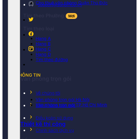
Cho thuê văn phòng Quận Thủ Đức
support@sunoffice.vn
Tìm theo Phường
Mới
Tìm theo loại
Hang A
Hạng B
Hạng C
Hạng D
Tìm theo đường
THÔNG TIN
Văn phòng trọn gói
Về chúng tôi
Văn phòng trọn gói Hà Nội
Văn phòng trọn gói TP.Hồ Chí Minh
Chính sách bảo mật
Điều koản sử dụng
Thiết kế thi công
Chính sách dịch vụ