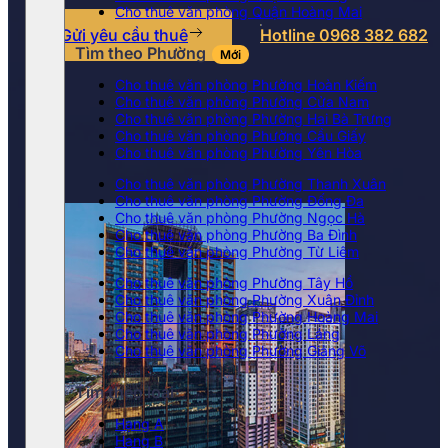
Cho thuê văn phòng Quận Hoàng Mai
Gửi yêu cầu thuê
Hotline 0968 382 682
Tìm theo Phường
Mới
Cho thuê văn phòng Phường Hoàn Kiếm
Cho thuê văn phòng Phường Cửa Nam
Cho thuê văn phòng Phường Hai Bà Trưng
Cho thuê văn phòng Phường Cầu Giấy
Cho thuê văn phòng Phường Yên Hòa
Cho thuê văn phòng Phường Thanh Xuân
Cho thuê văn phòng Phường Đống Đa
Cho thuê văn phòng Phường Ngọc Hà
Cho thuê văn phòng Phường Ba Đình
Cho thuê văn phòng Phường Từ Liêm
Cho thuê văn phòng Phường Tây Hồ
Cho thuê văn phòng Phường Xuân Đỉnh
Cho thuê văn phòng Phường Hoàng Mai
Cho thuê văn phòng Phường Láng
Cho thuê văn phòng Phường Giảng Võ
Tìm theo loại
Hạng A
Hạng B