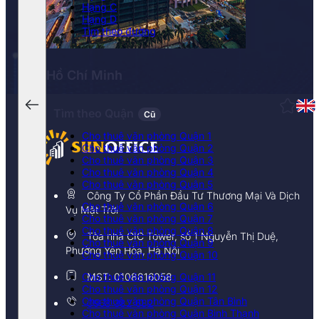
Hạng C
Hạng D
Tìm theo đường
Hồ Chí Minh
Tìm theo Quận
Cũ
Cho thuê văn phòng Quận 1
Cho thuê văn phòng Quận 2
Cho thuê văn phòng Quận 3
Cho thuê văn phòng Quận 4
Cho thuê văn phòng Quận 5
Công Ty Cổ Phần Đầu Tư Thương Mại Và Dịch
Cho thuê văn phòng Quận 6
Vụ Mặt Trời
Cho thuê văn phòng Quận 7
Cho thuê văn phòng Quận 8
Tòa nhà CIC Tower, số 1 Nguyễn Thị Duệ,
Cho thuê văn phòng Quận 9
Phường Yên Hòa, Hà Nội
Cho thuê văn phòng Quận 10
Cho thuê văn phòng Quận 11
MST: 0108816058
Cho thuê văn phòng Quận 12
Cho thuê văn phòng Quận Tân Bình
0968 382 682
Cho thuê văn phòng Quận Bình Thạnh